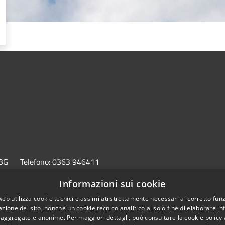
 BG
Telefono:
0363 946411
Informazioni sui cookie
l sito
Copyright © 2026 • Comune
web utilizza cookie tecnici e assimilati strettamente necessari al corretto fu
azione del sito, nonché un cookie tecnico analitico al solo fine di elaborare i
, aggregate e anonime. Per maggiori dettagli, può consultare la cookie policy