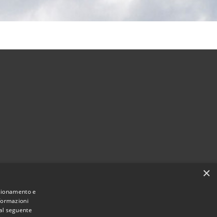
×
Municipium
Accesso
 di Cividate al Piano • Powered by
•
nzionamento e
nformazioni
redazione
 al seguente