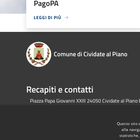
PagoPA
LEGGI DI PIÙ
Comune di Cividate al Piano
Recapiti e contatti
Piazza Papa Giovanni XXIII 24050 Cividate al Piano
RSS
Accessibilità
Privacy
Cookie
Mappa de
Questo sito 
alla navig
statistiche